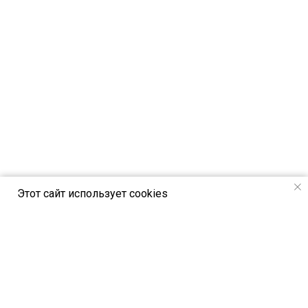
Этот сайт использует cookies
РСВЯ online - новостной портал Российск
ого союза выставок и ярмарок