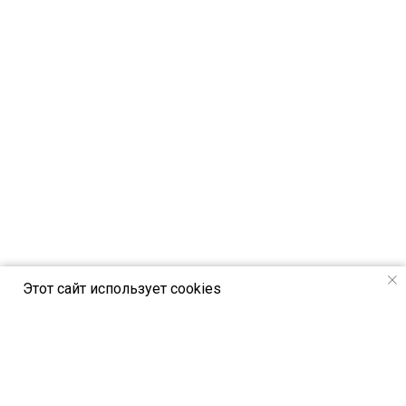
Этот сайт использует cookies
РСВЯ online - новостной портал Российск
ого союза выставок и ярмарок