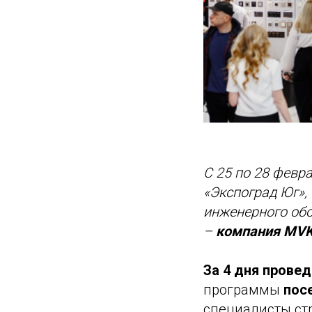
С 25 по 28 февр
«Экспоград Юг»,
инженерного обо
–
компания MV
За 4 дня прове
программы
посе
специалисты ст