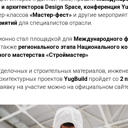
 и архитекторов Design Space, конференция Y
ер-классов
«Мастер-фест»
и другие мероприят
риятий
для специалистов отрасли.
ционно стал площадкой для
Международного ф
а также
регионального этапа Национального ко
ого мастерства «Строймастер»
отделочных и строительных материалов, инжен
архитектурных проектов
YugBuild
пройдет со
2 
заявку на участие можно на официальном сайт