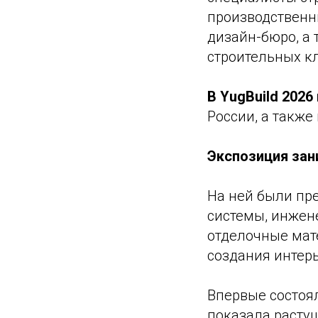
производственн
дизайн-бюро, а 
строительных к
В YugBuild 2026
России, а также
Экспозиция зан
На ней были пр
системы, инжене
отделочные мате
создания интер
Впервые состоя
показала расту