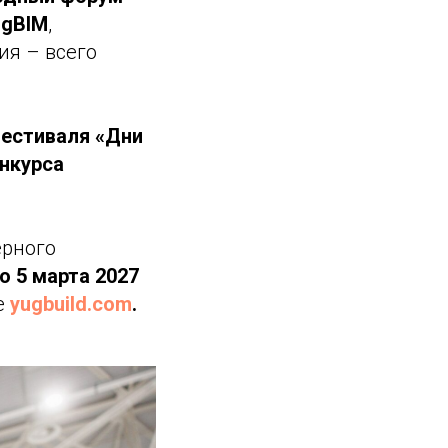
ugBIM
,
ия – всего
естиваля «Дни
нкурса
ерного
по 5 марта 2027
е
yugbuild.com
.