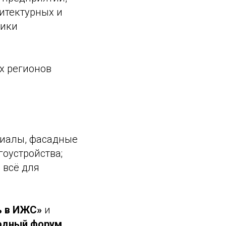
итектурных и
ники
х регионов
риалы, фасадные
оустройства;
 всё для
ть в ИЖС»
и
одный форум