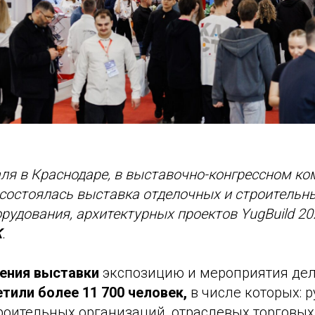
аля в Краснодаре, в выставочно-конгрессном ко
 состоялась выставка отделочных и строительн
рудования, архитектурных проектов YugBuild 20
K
.
дения выставки
экспозицию и мероприятия де
тили более 11 700 человек,
в числе которых: 
роительных организаций, отраслевых торговых