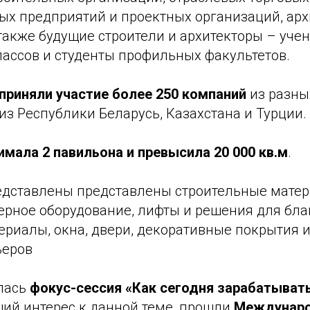
ых предприятий и проектных организаций, арх
также будущие строители и архитекторы – уче
лассов и студенты профильных факультетов.
 приняли участие более 250 компаний
из разны
 из Республики Беларусь, Казахстана и Турции.
имала 2 павильона и превысила 20 000 кв.м
.
едставлены представлены строительные мате
рное оборудование, лифты и решения для благ
риалы, окна, двери, декоративные покрытия и
ьеров
лась
фокус-сессия «Как сегодня зарабатыва
щий интерес к данной теме, прошли
Междунар