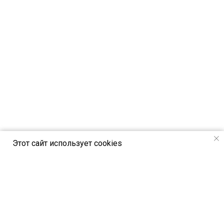
Этот сайт использует cookies
РСВЯ online - новостной портал Российск
ого союза выставок и ярмарок