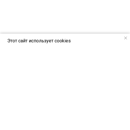
Этот сайт использует cookies
РСВЯ online - новостной портал Российск
ого союза выставок и ярмарок
Петербургское шоссе, 64/1, лит. А,
Санкт-Петербург, Россия, 196140
© All Rights Reserved. РСВЯ online 2024