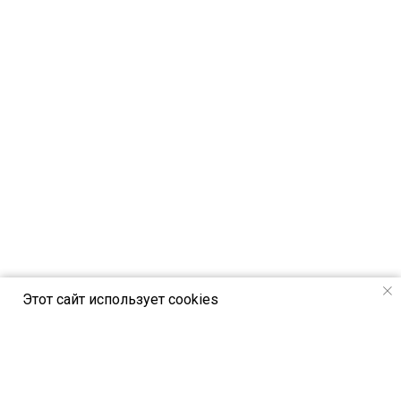
Этот сайт использует cookies
РСВЯ online - новостной портал Российск
ого союза выставок и ярмарок