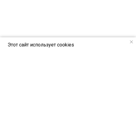
Этот сайт использует cookies
РСВЯ online - новостной портал Российск
ого союза выставок и ярмарок
Петербургское шоссе, 64/1, лит. А,
Санкт-Петербург, Россия, 196140
© All Rights Reserved. РСВЯ online 2024