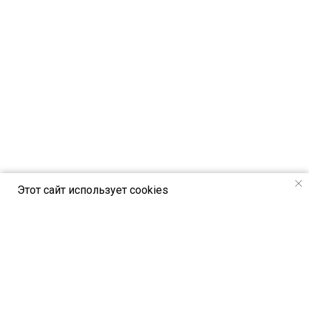
Этот сайт использует cookies
РСВЯ online - новостной портал Российск
ого союза выставок и ярмарок