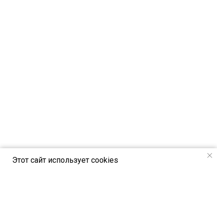
Этот сайт использует cookies
РСВЯ online - новостной портал
Российского союза выставок и ярмарок