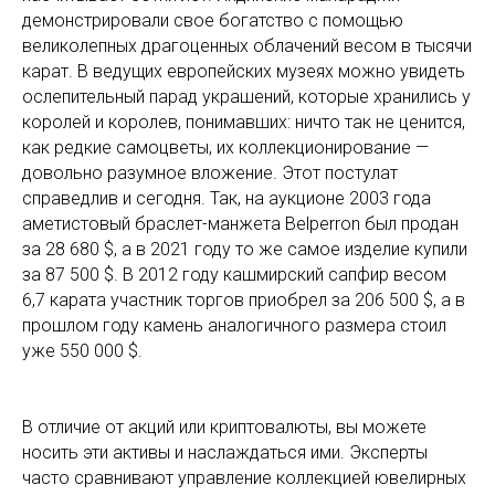
демонстрировали свое богатство с помощью
великолепных драгоценных облачений весом в тысячи
карат. В ведущих европейских музеях можно увидеть
ослепительный парад украшений, которые хранились у
королей и королев, понимавших: ничто так не ценится,
как редкие самоцветы, их коллекционирование —
довольно разумное вложение. Этот постулат
справедлив и сегодня. Так, на аукционе 2003 года
аметистовый браслет-манжета Belperron был продан
за 28 680 $, а в 2021 году то же самое изделие купили
за 87 500 $. В 2012 году кашмирский сапфир весом
6,7 карата участник торгов приобрел за 206 500 $, а в
прошлом году камень аналогичного размера стоил
уже 550 000 $.
В отличие от акций или криптовалюты, вы можете
носить эти активы и наслаждаться ими. Эксперты
часто сравнивают управление коллекцией ювелирных