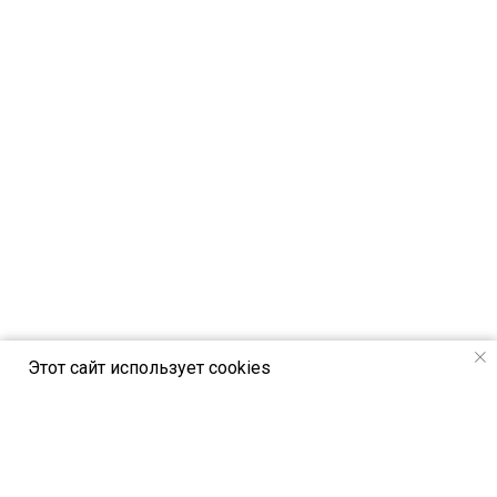
Этот сайт использует cookies
РСВЯ online - новостной портал Российск
ого союза выставок и ярмарок