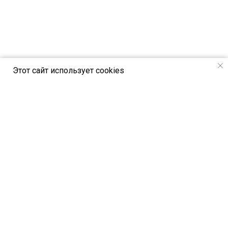
Этот сайт использует cookies
РСВЯ online - новостной портал Российск
ого союза выставок и ярмарок
Петербургское шоссе, 64/1, лит. А,
Санкт-Петербург, Россия, 196140
© All Rights Reserved. РСВЯ online 2024