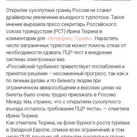
Открытие сухопутных границ России не станет
драйвером увеличения въездного турпотока. Такое
мнение выразила пресс-секретарь Российского
союза туриндустрии (РСТ) Ирина Тюрина в
комментарии для
«Интерфакс-Туризм»
. Нарастить
число заграничных туристов может помочь отказ от
необходимости сдавать ПЦР-тест и внедрение
системы электронных виз.
«Российский турбизнес приветствует послабления и
принятое решение – несомненный прогресс, так как и
по личным делам, и по бизнесу людям при
ограниченном авиасообщении и высоких ценах на
билеты было очень трудно приезжать в Россию.
Между тем, странно, что с открытием сухопутного
въезда осталось требование ПЦР-теста», — отметила
Ирина Тюрина.
Как отметила Тюрина, на фоне бурного роста туризма
в Западной Европе, отмене всех ограничений, в том
числе ПЦР, решение об открытии сухопутных границ