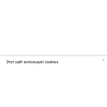
Этот сайт использует cookies
РСВЯ online - новостной портал Российск
ого союза выставок и ярмарок
Петербургское шоссе, 64/1, лит. А,