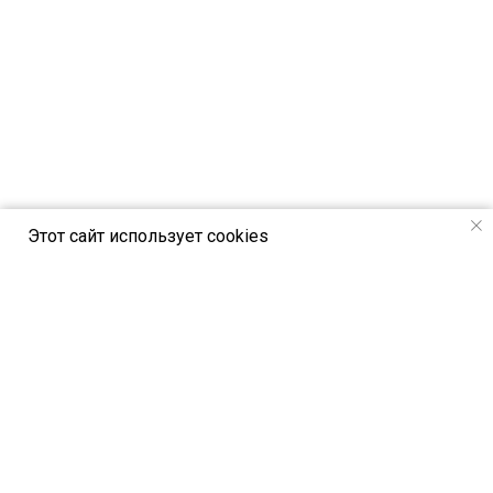
Этот сайт использует cookies
РСВЯ online - новостной портал
Российского союза выставок и ярмарок
Петербургское шоссе, 64/1, лит. А,
Санкт-Петербург, Россия, 196140