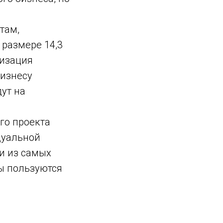
там,
размере 14,3
лизация
бизнесу
ут на
го проекта
дуальной
и из самых
ы пользуются