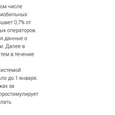
том числе
 мобильных
шает 0,7% от
ных операторов.
ия данные о
и. Далее в
атем в течение
системой
ло до 1 января.
жах за
 простимулирует
лать.