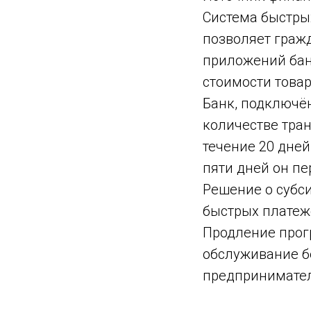
Система быстрых
позволяет граж
приложений бан
стоимости товар
Банк, подключё
количестве тра
течение 20 дней
пяти дней он пе
Решение о субс
быстрых платеже
Продление прог
обслуживание б
предпринимателе