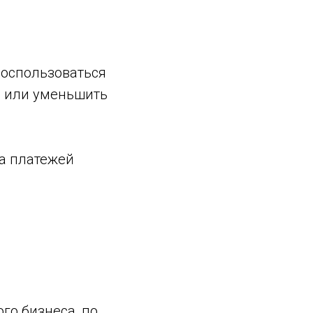
воспользоваться
а или уменьшить
а платежей
го бизнеса, по