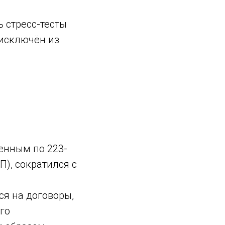
 стресс-тесты
 исключён из
енным по 223-
), сократился с
я на договоры,
го