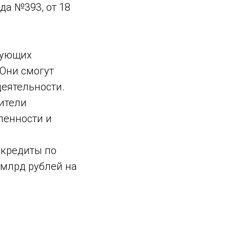
да №393, от 18
зующих
 Они смогут
деятельности.
ители
ленности и
 кредиты по
 млрд рублей на