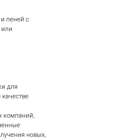
и пеней с
 или
ки для
 качестве
х компаний,
твенные
олучения новых,