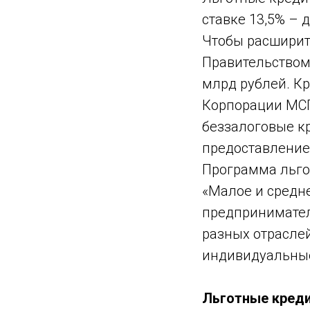
ставке 13,5% – 
Чтобы расширит
Правительством
млрд рублей. Кр
Корпорации МСП
беззалоговые кр
предоставление
Программа льго
«Малое и средн
предпринимател
разных отрасле
индивидуальные
Льготные кред