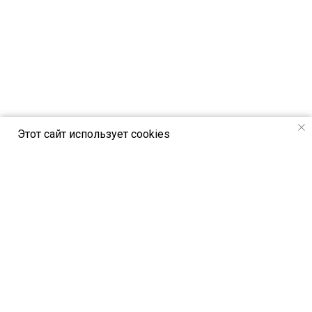
Этот сайт использует cookies
РСВЯ online - новостной портал Российск
ого союза выставок и ярмарок
Петербургское шоссе, 64/1, лит. А,
Санкт-Петербург, Россия, 196140
© All Rights Reserved. РСВЯ online 2024