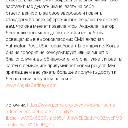
заставит нас думать иначе, взять на себя
ответственность за свое здоровье и поднять
стандарты во всех сферах жизни; ее клиенты скажут
вам, что она меняет правила игры! Анджела - автор
бестселлеров, мама двоих детей, и ее работы
освещались в высококлассных СМИ, включая
Huffington Post, USA Today, Yoga + Life и другие. Когда
она не говорит, не консультирует или не пишет о
благополучии, вы обнаружите, что она гуляет, играет в
карты с семьей или придумывает новый рецепт. Мы
приглашаем вас узнать больше и получить доступ к
бесплатным ресурсам на сайте
www.AngelaGaffney.com
.
Источник:
https://www.pcma.org/event/webinar-pcma-
refresh-session-boost-immunity/?
fbclid=IwAR046GG9tinHp95y1JHWV5LEiptIcYdQZbycFM0
LcqklnJwUM2Oc9Pr_GuU