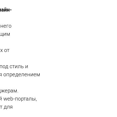
лайн-
ннего
ющим
х от
под стиль и
ая определением
джерам.
й web-порталы,
т для