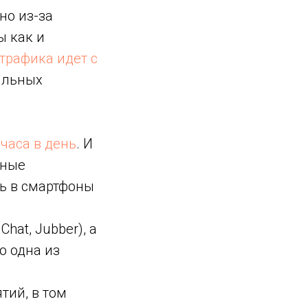
но из-за
ы как и
трафика идет с
ильных
 часа в день
. И
ьные
ть в смартфоны
hat, Jubber), а
о одна из
тий, в том