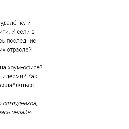
 удалёнку и
ти. И если в
сь последние
их отраслей
на хоум-офисе?
и идеями? Как
асслабляться
 сотрудников,
лась онлайн-