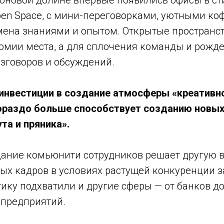
оновой долине впервые появились офисы в ст
en Space, с мини-переговорками, уютными ко
мена знаниями и опытом. Открытые пространс
номии места, а для сплочения команды и рожд
азговоров и обсуждений.
 инвестиции в создание атмосферы «креативн
ораздо больше способствует созданию новых
ута и пряника».
здание комьюнити сотрудников решает другую 
ых кадров в условиях растущей конкуренции з
ику подхватили и другие сферы — от банков д
предприятий.