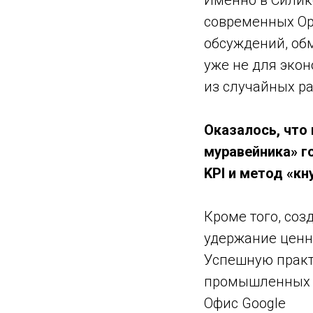
Именно в Силик
современных Op
обсуждений, об
уже не для эко
из случайных р
Оказалось, что
муравейника» г
KPI и метод «кн
Кроме того, со
удержание ценн
Успешную практ
промышленных 
Офис Google