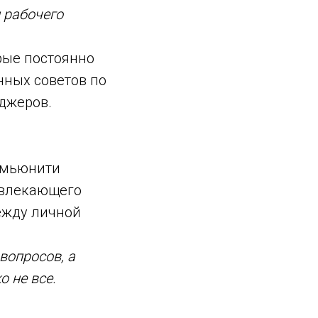
 рабочего
орые постоянно
нных советов по
джеров.
омьюнити
отвлекающего
между личной
вопросов, а
 не все.