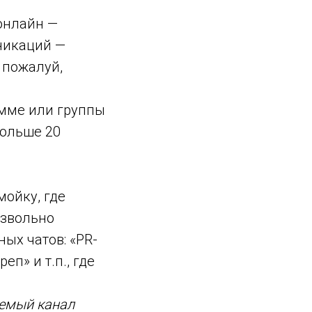
 онлайн —
никаций —
 пожалуй,
амме или группы
больше 20
мойку, где
извольно
ных чатов: «PR-
еп» и т.п., где
яемый канал