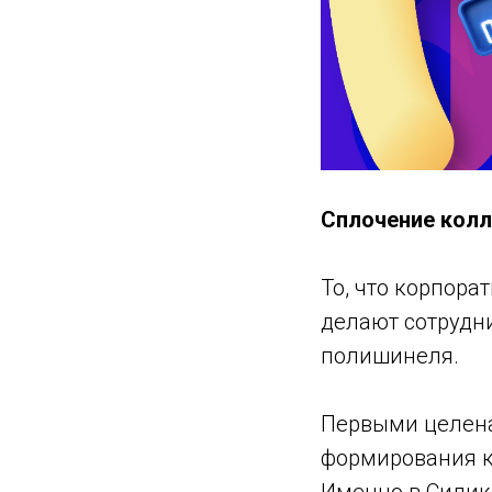
Сплочение колл
То, что корпор
делают сотрудн
полишинеля.
Первыми целена
формирования к