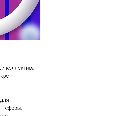
ри коллектива
крет
 для
Т-сферы.