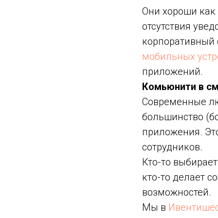
Они хороши как 
отсутствия увед
корпоративный 
мобильных устр
приложений.
Комьюнити в с
Современные лю
большинство (б
приложения. Эт
сотрудников.
Кто-то выбирает
кто-то делает с
возможностей.
Мы в
Ивентише