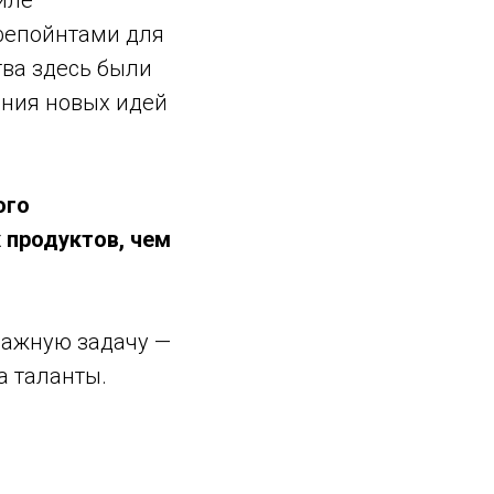
иле
фепойнтами для
тва здесь были
ения новых идей
ого
 продуктов, чем
важную задачу —
а таланты.
о