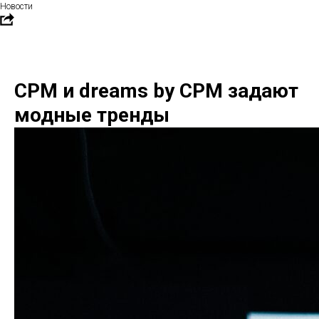
Новости
CPM и dreams by CPM задают
модные тренды