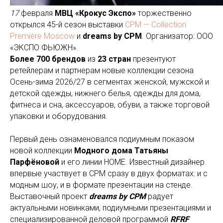
17
февраля
МВЦ «Крокус Экспо»
торжественно
открылся 45-й сезон выставки
CPM — Collection
Première Moscow
и
dreams by CPM
. Организатор: ООО
«ЭКСПО ФЬЮЖН».
Более 700 брендов
из
23 стран
презентуют
ретейлерам и партнерам новые коллекции сезона
Осень-зима 2026/27 в сегментах женской, мужской и
детской одежды, нижнего белья, одежды для дома,
фитнеса и сна, аксессуаров, обуви, а также торговой
упаковки и оборудования.
Первый день ознаменовался подиумным показом
новой коллекции
Модного дома Татьяны
Парфёновой
и его линии HOME. Известный дизайнер
впервые участвует в CPM сразу в двух форматах: и с
модным шоу, и в формате презентации на стенде.
Выставочный проект
dreams by CPM
радует
актуальными новинками, подиумными презентациями и
специализированной деловой программой
RFRF