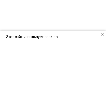
Этот сайт использует cookies
РСВЯ online - новостной портал Российск
ого союза выставок и ярмарок
Петербургское шоссе, 64/1, лит. А,
Санкт-Петербург, Россия, 196140
© All Rights Reserved. РСВЯ online 2024