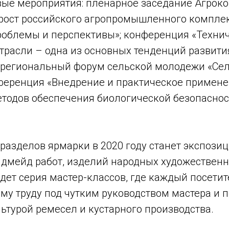
вые мероприятия: пленарное заседание Агроко
рост российского агропромышленного комплек
роблемы и перспективы»; конференция «Техни
трасли – одна из основных тенденций развити
жрегиональный форум сельской молодежи «Сел
онференция «Внедрение и практическое примен
тодов обеспечения биологической безопаснос
разделов ярмарки в 2020 году станет экспози
ендмейд работ, изделий народных художестве
дет серия мастер-классов, где каждый посети
му труду под чутким руководством мастера и 
льтурой ремесел и кустарного производства.