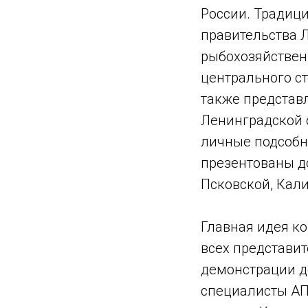
России. Традиц
правительства 
рыбохозяйствен
центрального ст
также представ
Ленинградской о
личные подсобн
презентованы д
Псковской, Кали
Главная идея к
всех представи
демонстрации д
специалисты АП