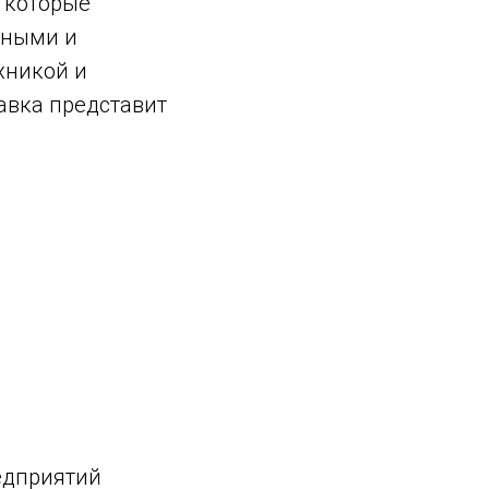
, которые
ьными и
хникой и
авка представит
едприятий