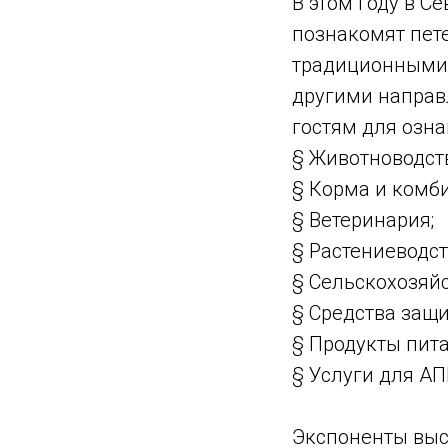
В этом году в С
познакомят пет
традиционными 
другими направ
гостям для озн
§ Животноводст
§ Корма и комб
§ Ветеринария;
§ Растениеводст
§ Сельскохозяйс
§ Средства защи
§ Продукты пита
§ Услуги для АП
Экспоненты вы