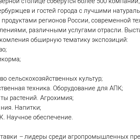
еверной столице соберутся более 500 компаний
ербуржцев и гостей города с лучшими натурал
продуктами регионов России, современной те
лениями, различными услугами отрасли. Выст
акомления обширную тематику экспозиций:
во;
икорма;
во сельскохозяйственных культур;
твенная техника. Оборудование для АПК;
ты растений. Агрохимия;
ния. Напитки;
К. Научное обеспечение.
ставки
–
лидеры среди агропромышленных пр