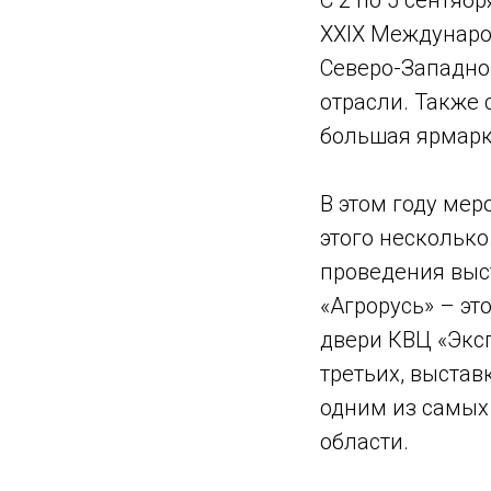
С 2 по 5 сентяб
XXIX Междунаро
Северо-Западно
отрасли. Также 
большая ярмарк
В этом году мер
этого несколько
проведения выст
«Агрорусь» – эт
двери КВЦ «Эксп
третьих, выстав
одним из самых
области.