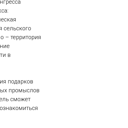
нгресса
са:
ческая
я сельского
о – территория
ение
ти в
ция подарков
нных промыслов
тель сможет
познакомиться