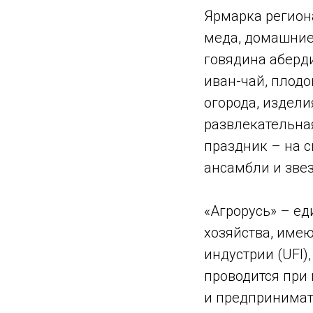
Ярмарка регион
меда, домашние
говядина аберд
иван-чай, плодо
огорода, издели
развлекательна
праздник – на 
ансамбли и звез
«Агрорусь» – ед
хозяйства, име
индустрии (UFI)
проводится при
и предпринимат