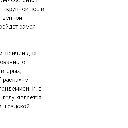
ум» состоится
 – крупнейшее в
ственной
пройдет самая
и, причин для
рованного
-вторых,
 распахнет
андемией. И, в-
 году, является
инградской