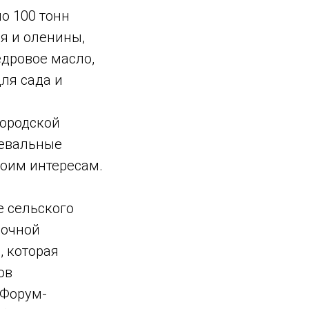
ло 100 тонн
я и оленины,
дровое масло,
ля сада и
городской
цевальные
воим интересам.
е сельского
вочной
, которая
ов
оФорум-