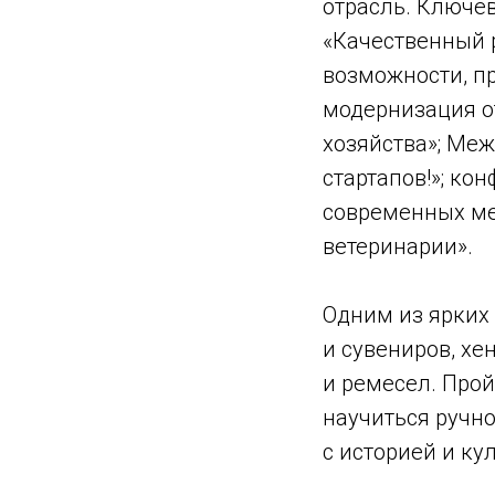
отрасль. Ключе
«Качественный 
возможности, п
модернизация о
хозяйства»; Ме
стартапов!»; к
современных ме
ветеринарии».
Одним из ярких 
и сувениров, х
и ремесел. Прой
научиться ручно
с историей и ку