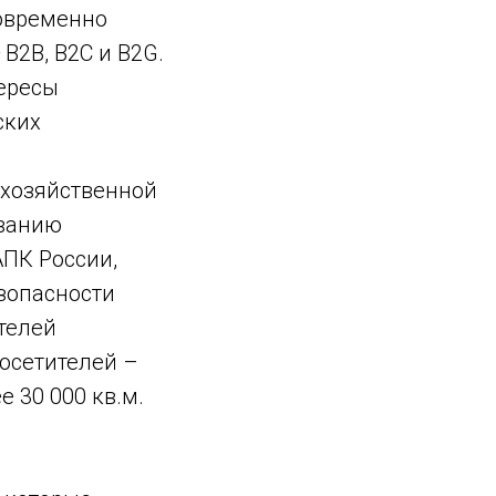
новременно
B2B, B2C и B2G.
ересы
ских
хозяйственной
ованию
АПК России,
зопасности
телей
осетителей –
 30 000 кв.м.