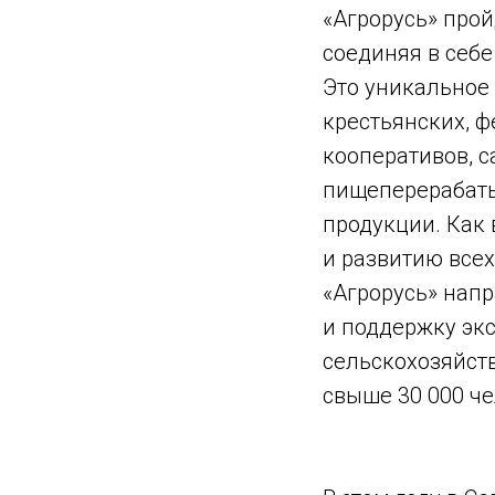
«Агрорусь» прой
соединяя в себ
Это уникальное
крестьянских, ф
кооперативов, с
пищеперерабаты
продукции. Как
и развитию все
«Агрорусь» нап
и поддержку эк
сельскохозяйст
свыше 30 000 че