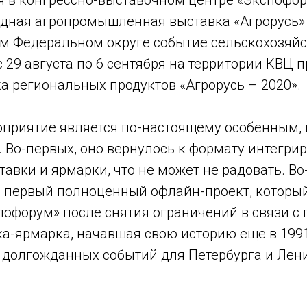
ря в конгрессно-выставочном центре «Экспофор
дная агропромышленная выставка «Агрорусь»
м Федеральном округе событие сельскохозяй
с 29 августа по 6 сентября на территории КВЦ 
а региональных продуктов «Агрорусь – 2020».
оприятие является по-настоящему особенным, 
. Во-первых, оно вернулось к формату интегри
авки и ярмарки, что не может не радовать. Во
о
первый полноценный офлайн-проект, который
офорум» после снятия ограничений в связи с п
ка-ярмарка, начавшая свою историю еще в 1991
 долгожданных событий для Петербурга и Лен