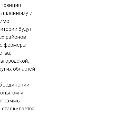
спозиция
мышленному и
мимо
ритории будут
ех районов
ле фермеры,
ства,
вгородской,
угих областей.
объединении
 опытом и
рограммы
 сталкивается