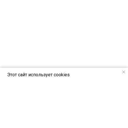
Этот сайт использует cookies
РСВЯ online - новостной портал Российск
ого союза выставок и ярмарок
Петербургское шоссе, 64/1, лит. А,