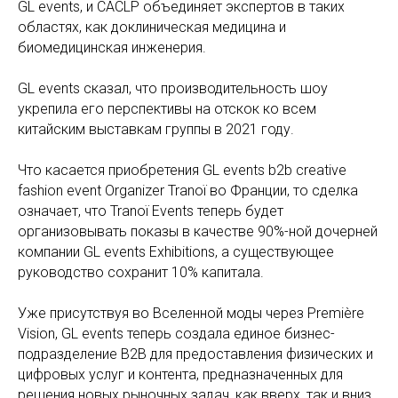
GL events, и CACLP объединяет экспертов в таких
областях, как доклиническая медицина и
биомедицинская инженерия.
GL events сказал, что производительность шоу
укрепила его перспективы на отскок ко всем
китайским выставкам группы в 2021 году.
Что касается приобретения GL events b2b creative
fashion event Organizer Tranoï во Франции, то сделка
означает, что Tranoï Events теперь будет
организовывать показы в качестве 90%-ной дочерней
компании GL events Exhibitions, а существующее
руководство сохранит 10% капитала.
Уже присутствуя во Вселенной моды через Première
Vision, GL events теперь создала единое бизнес-
подразделение B2B для предоставления физических и
цифровых услуг и контента, предназначенных для
решения новых рыночных задач, как вверх, так и вниз