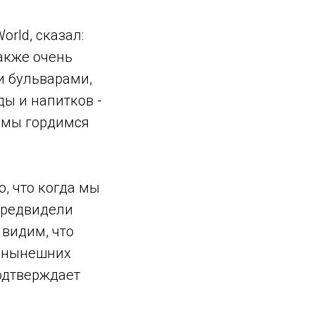
rld, сказал:
акже очень
и бульварами,
ы и напитков -
и мы гордимся
о, что когда мы
предвидели
 видим, что
в нынешних
одтверждает