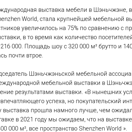
еждународная выставка мебели в Шэньчжэне, 
enzhen World, стала крупнейшей мебельной вы
стников увеличилось на 75% по сравнению с 
тавки, в то время как количество посетителе
 216 000. Площадь шоу с 320 000 м² брутто и 14
сь почти втрое.
едседатель Шэньчжэньской мебельной ассоциа
еждународной мебельной выставки в Шэньчжэ
рение результатами выставки. «В нынешних ус
 впечатляющего успеха, но покупательский ин
у выставка прошла намного лучше, чем ожидал
вке в 2021 году мы ожидаем, что на выставке
00 000 м², все пространство Shenzhen World ».