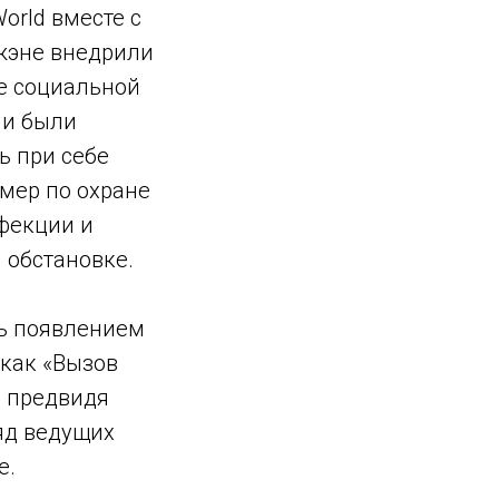
orld вместе с
жэне внедрили
е социальной
ии были
ь при себе
мер по охране
нфекции и
 обстановке.
ть появлением
 как «Вызов
: предвидя
ряд ведущих
e.