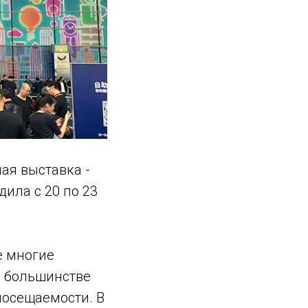
ая выставка -
ила с 20 по 23
е многие
а большинстве
посещаемости. В