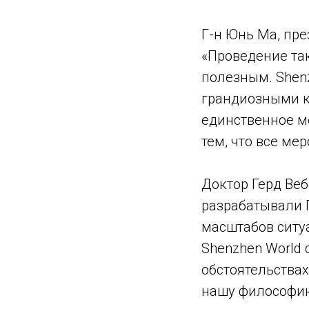
Г-н Юнь Ма, пре
«Проведение так
полезным. Shen
грандиозными к
единственное ме
тем, что все ме
Доктор Герд Веб
разрабатывали 
масштабов ситуац
Shenzhen World
обстоятельства
нашу философию