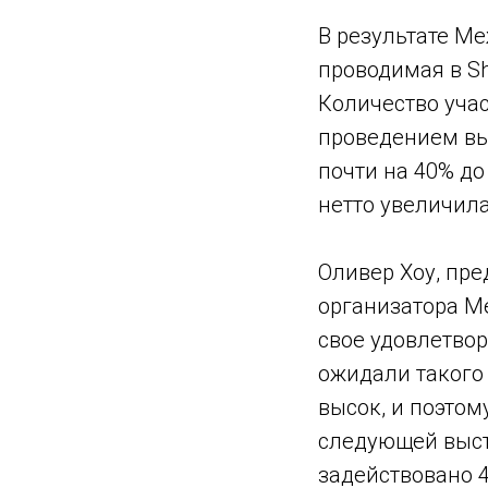
В результате М
проводимая в Sh
Количество уча
проведением выс
почти на 40% до
нетто увеличила
Оливер Хоу, пр
организатора М
свое удовлетво
ожидали такого
высок, и поэтом
следующей выста
задействовано 4