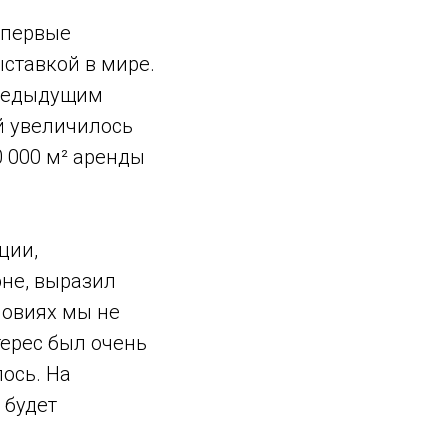
впервые
ставкой в мире.
предыдущим
й увеличилось
0 000 м² аренды
ции,
не, выразил
ловиях мы не
терес был очень
ось. На
 будет