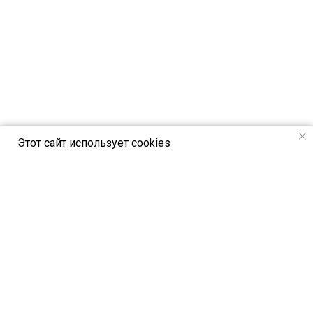
Этот сайт использует cookies
РСВЯ online - новостной портал Российск
ого союза выставок и ярмарок
Петербургское шоссе, 64/1, лит. А,
Санкт-Петербург, Россия, 196140
© All Rights Reserved. РСВЯ online 2024