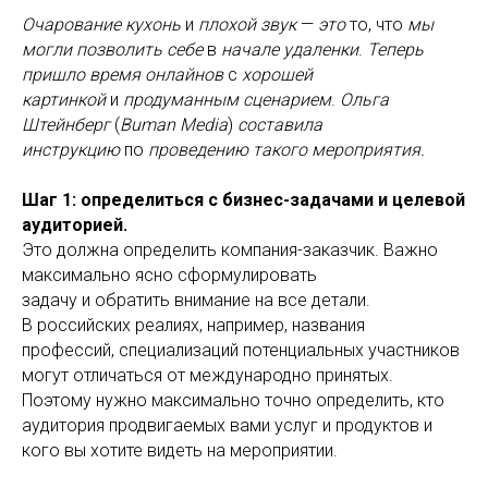
Очарование кухонь
и
плохой звук
—
это
то, что
мы
могли позволить себе
в
начале удаленки
.
Теперь
пришло время онлайнов
с
хорошей
картинкой
и
продуманным сценарием
.
Ольга
Штейнберг
(
Buman Media
)
составила
инструкцию
по
проведению такого мероприятия.
Шаг 1: определиться с бизнес-задачами и целевой
аудиторией.
Это должна определить компания-заказчик. Важно
максимально ясно сформулировать
задачу и обратить внимание на все детали.
В российских реалиях, например, названия
профессий, специализаций потенциальных участников
могут отличаться от международно принятых.
Поэтому нужно максимально точно определить, кто
аудитория продвигаемых вами услуг и продуктов и
кого вы хотите видеть на мероприятии.