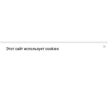
Этот сайт использует cookies
РСВЯ online - новостной портал Российск
ого союза выставок и ярмарок
Петербургское шоссе, 64/1, лит. А,
Санкт-Петербург, Россия, 196140
© All Rights Reserved. РСВЯ online 2024