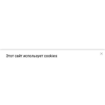
Этот сайт использует cookies
РСВЯ online - новостной портал Российск
ого союза выставок и ярмарок
Петербургское шоссе, 64/1, лит. А,
Санкт-Петербург, Россия, 196140