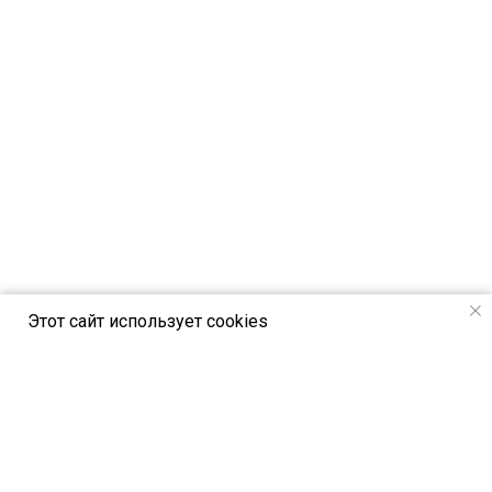
Этот сайт использует cookies
РСВЯ online - новостной портал
Российского союза выставок и ярмарок