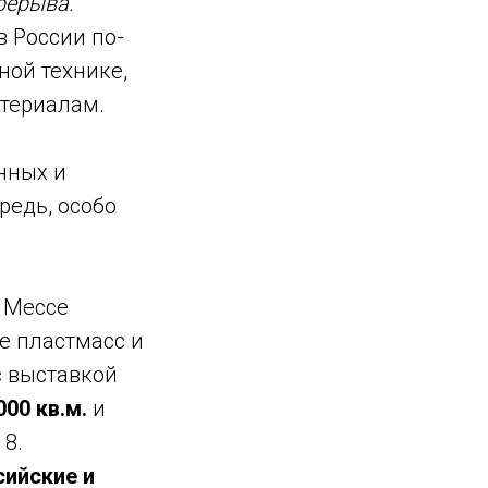
рерыва.
в России по-
ной технике,
териалам.
нных и
редь, особо
 Мессе
е пластмасс и
с выставкой
000 кв.м.
и
 8.
ийские и