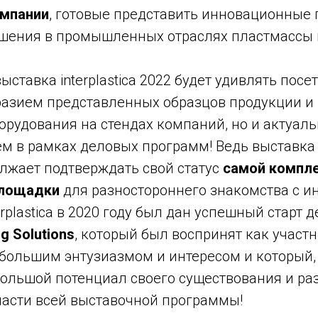
омпании
, готовые представить инновационные 
ешения в промышленных отраслях пластмассы и
ставка interplastica 2022 будет удивлять посе
разием представленных образцов продукции 
орудования на стендах компаний, но и актуал
 в рамках деловых программ! Ведь выставка in
олжает подтверждать свой статус
самой компле
площадки
для разностороннего знакомства с и
erplastica в 2020 году был дан успешный старт
ng Solutions
, который был воспринят как участн
большим энтузиазмом и интересом и который, 
большой потенциал своего существования и ра
асти всей выставочной программы!