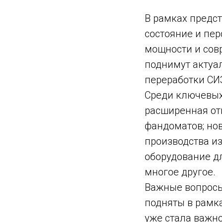
В рамках предс
состояние и пер
мощности и совр
поднимут актуа
переработки СИ
Среди ключевых 
расширенная от
фандоматов; но
производства и
оборудование дл
многое другое.
Важные вопросы
подняты в рамк
уже стала важно