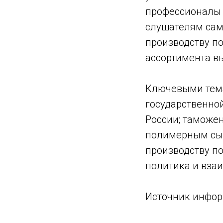
профессионалы 
слушателям сам
производству п
ассортимента в
Ключевыми тема
государственно
России; таможе
полимерным сыр
производству по
политика и вза
Источник информа