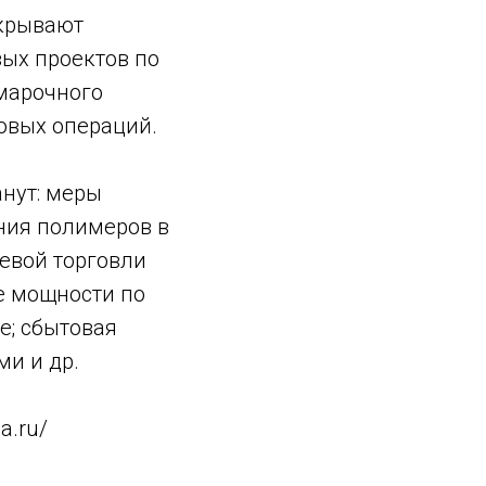
ткрывают
ых проектов по
 марочного
овых операций.
нут: меры
ния полимеров в
евой торговли
е мощности по
е; сбытовая
ми и др.
ca.ru/