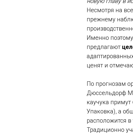
новую главу в и
Несмотря на все
прежнему набл
производственн
Именно поэтому 
предлагают
цел
адаптированных 
ценят и отмечаю
По прогнозам о
Дюссельдорф Мо
каучука примут
Упаковка), а о
расположится в
Традиционно уч