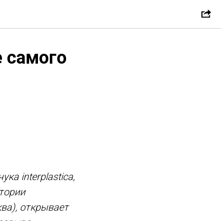
 самого
а interplastica,
итории
ва), открывает