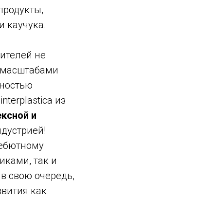
продукты,
 каучука.
тителей не
и масштабами
ьностью
terplastica из
ксной и
ндустрией!
 дебютному
иками, так и
в свою очередь,
звития как