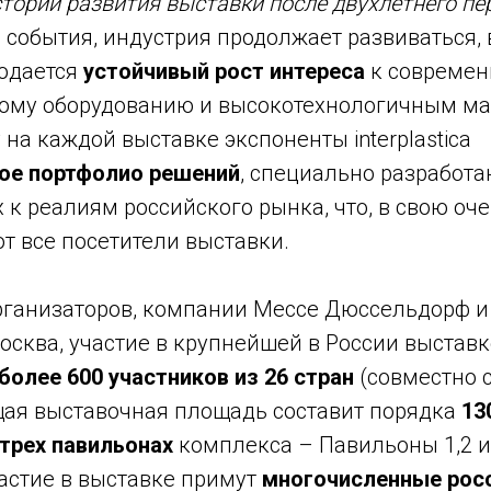
стории развития выставки после двухлетнего пе
 события, индустрия продолжает развиваться, 
юдается
устойчивый рост интереса
к современ
ому оборудованию и высокотехнологичным ма
на каждой выставке экспоненты interplastica
ое портфолио решений
, специально разработа
к реалиям российского рынка, что, в свою оче
т все посетители выставки.
рганизаторов, компании Мессе Дюссельдорф и
сква, участие в крупнейшей в России выставк
более 600 участников из 26 стран
(совместно 
бщая выставочная площадь составит порядка
13
трех павильонах
комплекса – Павильоны 1,2 и
астие в выставке примут
многочисленные росс