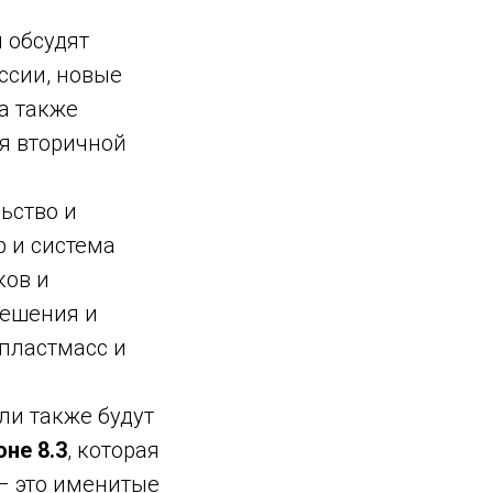
 обсудят
ссии, новые
а также
я вторичной
ьство и
р и система
ков и
решения и
 пластмасс и
ли также будут
оне 8.3
, которая
 – это именитые