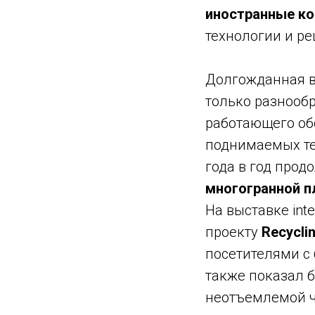
иностранные к
технологии и р
Долгожданная вы
только разнооб
работающего об
поднимаемых тем
года в год прод
многогранной 
На выставке int
проекту
Recycli
посетителями с 
также показал 
неотъемлемой ч